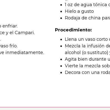
1 oz de agua tónica o
Hielo a gusto
Rodaja de china par
 enfriar.
Procedimiento:
ce y el Campari.
.
Llena un vaso corto c
aso frío.
Mezcla la infusión d
rve inmediatamente.
alcohol (o sustituto) y
Agita bien durante 
Vierte la mezcla sobr
Decora con una roda