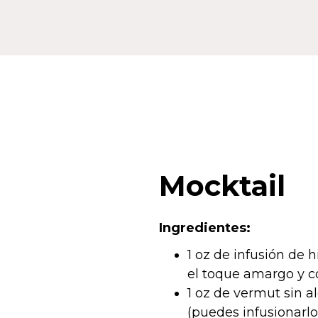
Mocktail
Ingredientes:
1 oz de infusión de h
el toque amargo y co
1 oz de vermut sin a
(puedes infusionarl